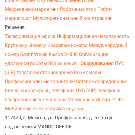
Email-трекинг
Окупаемость инвестиций
Мессенджер‑маркетинг
Робот-аналитик
Робот-
маркетолог
Мультирегиональный коллтрекинг
Решения
Телефонизация офиса
Информационная безопасность
Крупному бизнесу
Красивые номера
Международный
номер
Бесплатный вызов 8−800
Организация
удаленной работы
Все решения
Оборудование
ПУС
(SIP) телефоны стационарные
Веб-камеры
Профессиональные гарнитуры
Сетевое оборудование
Видео- и конференц- телефоны
ПУС (SIP) телефоны
беспроводные
VoIP шлюзы
Мобильный Интернет 4G
Мобильные телефоны
Аксессуары
117420, г. Москва, ул. Профсоюзная, д. 57, вход
под вывеской MANGO OFFICE