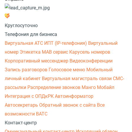
Круглосуточно
Телефония для бизнеса
Виртуальная АТС
ИПТ (IP-телефония)
Виртуальный
номер
Этикетка
МАВ сервис
Карусель номеров
Корпоративный мессенджер
Видеоконференции
Запись разговоров
Голосовое меню
Мобильный
личный кабинет
Виртуальная магистраль связи
СМС-
рассылки
Распределение звонков
Манго Мобайл
Интеграция с ОПДкРК
Автоинформатор
Автосекретарь
Обратный звонок с сайта
Все
возможности ВАТС
Контакт-центр
Омниканальный контакт-центр
Исходящий обзвон