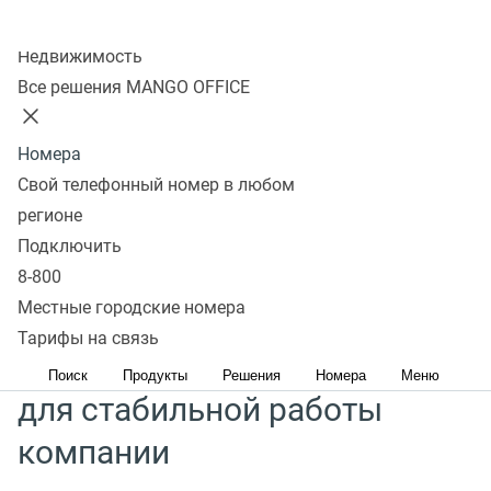
Кибератаки и утечка персональных данных —
Колл-центр
реальная опасность, которая может нанести
Недвижимость
серьезный ущерб компании и поставить под угрозу
Все решения MANGO OFFICE
ее работоспособность.
Защищайте данные компании
с MANGO OFFICE — подключайте уникальное решение,
Номера
которое обеспечит будущее вашего бизнеса.
Свой телефонный номер в любом
регионе
Обеспечьте
Подключить
конфиденциальность
8-800
Местные городские номера
данных и сохранность
Тарифы на связь
цифровых активов
Поиск
Продукты
Решения
Номера
Меню
для стабильной работы
компании