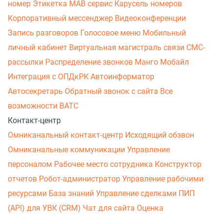
номер
Этикетка
МАВ сервис
Карусель номеров
Корпоративный мессенджер
Видеоконференции
Запись разговоров
Голосовое меню
Мобильный
личный кабинет
Виртуальная магистраль связи
СМС-
рассылки
Распределение звонков
Манго Мобайл
Интеграция с ОПДкРК
Автоинформатор
Автосекретарь
Обратный звонок с сайта
Все
возможности ВАТС
Контакт-центр
Омниканальный контакт-центр
Исходящий обзвон
Омниканальные коммуникации
Управление
персоналом
Рабочее место сотрудника
Конструктор
отчетов
Робот-администратор
Управление рабочими
ресурсами
База знаний
Управление сделками
ПИП
(API) для УВК (CRM)
Чат для сайта
Оценка