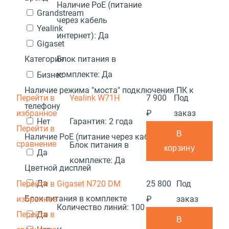
Наличие PoE (питание
Grandstream
через кабель
Yealink
интернет):
Да
Gigaset
Блок питания в
Категория
комплекте:
Да
Бизнес
Наличие режима "моста" подключения ПК к
Перейти в
Yealink W71H
7 900
Под
телефону
избранное
₽
заказ
Нет
Гарантия:
2 года
Перейти в
В
Наличие PoE (питание через кабель интернет)
сравнение
Блок питания в
корзину
Да
комплекте:
Да
Цветной дисплей
Да
Перейти в
Gigaset N720 DM
25 800
Под
Блок питания в комплекте
избранное
₽
заказ
Количество линий:
100
Перейти в
Да
В