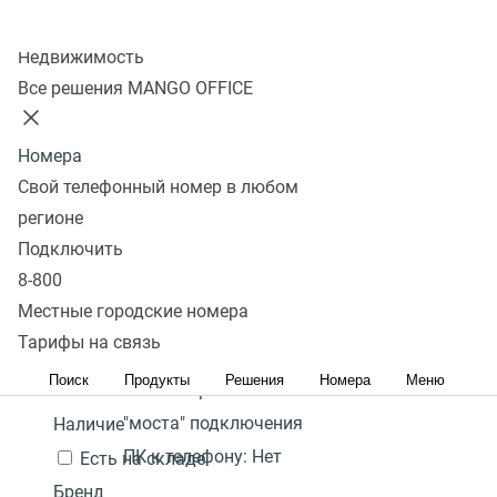
Колл-центр
Показать
Недвижимость
Все решения MANGO OFFICE
В избранном 0 товаров
Сравнить 0 товаров
Номера
Сбросить
Перейти в
DECT телефон с PoE
Фильтры
Yealink W71P
WI-FI SIP телефон
12 300
Под
Свой телефонный номер в любом
избранное
Популярные
₽
заказ
регионе
Количество
Перейти в
Популярные
С высоким рейтингом
Сначала
Подключить
В
подключаемых трубок
сравнение
дешевые
Сначала дорогие
8-800
корзину
на базу:
10
Акция
Местные городские номера
Гарантия:
2 года
Тарифы на связь
Цена,
руб.:
Поиск
Продукты
Решения
Номера
Меню
Наличие режима
-
"моста" подключения
Наличие
ПК к телефону:
Нет
Есть на складе
Бренд