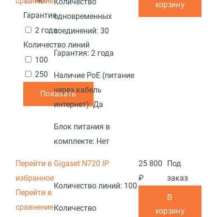
сравнение
Нет
Количество
корзину
Гарантия
одновременных
2 года
соединений:
30
Количество линий
Гарантия:
2 года
100
250
Наличие PoE (питание
через кабель
Показать
интернет):
Да
Блок питания в
комплекте:
Нет
Перейти в
Gigaset N720 IP
25 800
Под
избранное
₽
заказ
Количество линий:
100
Перейти в
В
сравнение
Количество
корзину