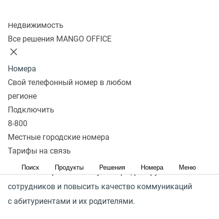
Колл-центр
Недвижимость
Организация работы приемной комиссии учебного
Все решения MANGO OFFICE
заведения связана с необходимостью постоянной
коммуникации и качественной обработкой большого
Номера
потока входящих вопросов и информации. Важно
Свой телефонный номер в любом
не потерять ни одного запроса, ведь от этого зависит
регионе
выполнение плана по набору абитуриентов и рейтинг
Подключить
вуза.
8-800
Местные городские номера
Комплекс инструментов MANGO OFFICE поможет
Тарифы на связь
реализовать единое цифровое пространство,
Поиск
Продукты
Решения
Номера
Меню
автоматизировать консультации, разгрузить
сотрудников и повысить качество коммуникаций
с абитуриентами и их родителями.