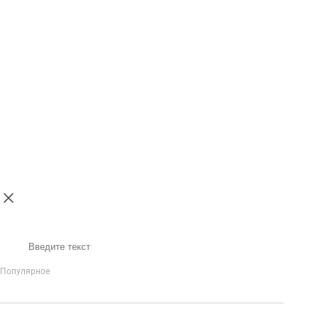
Поиск
Популярное
IP-Телефония
Голосовое приветствие и меню
Распределение
вызовов
Бизнес-аналитика