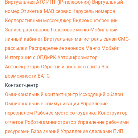
Виртуальная АТС
ИПТ (IP-телефония)
Виртуальный
номер
Этикетка
МАВ сервис
Карусель номеров
Корпоративный мессенджер
Видеоконференции
Запись разговоров
Голосовое меню
Мобильный
личный кабинет
Виртуальная магистраль связи
СМС-
рассылки
Распределение звонков
Манго Мобайл
Интеграция с ОПДкРК
Автоинформатор
Автосекретарь
Обратный звонок с сайта
Все
возможности ВАТС
Контакт-центр
Омниканальный контакт-центр
Исходящий обзвон
Омниканальные коммуникации
Управление
персоналом
Рабочее место сотрудника
Конструктор
отчетов
Робот-администратор
Управление рабочими
ресурсами
База знаний
Управление сделками
ПИП