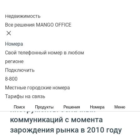
Колл-центр
Недвижимость
Бесшовность и надежность
Все решения MANGO OFFICE
Снижение затрат
Сохранение эффективности бизнеса
Номера
Свой телефонный номер в любом
регионе
Оставить заявку
Получить консультацию
Подключить
8-800
Местные городские номера
Тарифы на связь
Мы разрабатываем
Поиск
Продукты
Решения
Номера
Меню
инструменты облачных
коммуникаций с момента
зарождения рынка в 2010 году