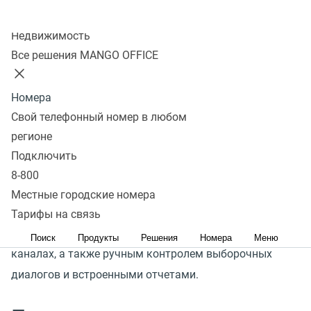
ключевую роль в формировании лояльности
Колл-центр
и доверия клиентов, а также напрямую влияет
Недвижимость
на вероятность покупки. Но слушать и оценивать
Все решения MANGO OFFICE
каждый диалог долго, дорого, неэффективно,
вмешивается субъективность и не учитывается
Номера
оценка разговора клиентом.
Свой телефонный номер в любом
регионе
Модуль
«
Контроль качества» MANGO OFFICE
Подключить
предлагает единую систему управления
8-800
коммуникациями: автоматическую оценку 100%
Местные городские номера
диалогов в режиме реального времени, учетом
Тарифы на связь
обратной связи от клиентов в голосовых и текстовых
Поиск
Продукты
Решения
Номера
Меню
каналах, а также ручным контролем выборочных
диалогов и встроенными отчетами.