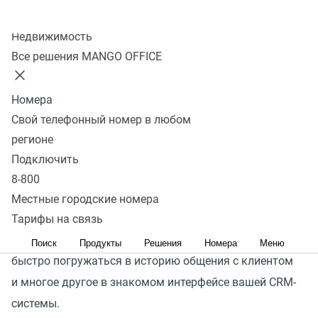
Оставить заявку
Колл-центр
Недвижимость
Сотрудники любой компании в работе используют
Все решения MANGO OFFICE
множество CRM-систем, а данные о звонках зачастую
хранятся в других приложениях. Приходится либо
Номера
вручную переносить файлы, либо работать
Свой телефонный номер в любом
одновременно в нескольких сервисах.
регионе
Подключить
Готовые интеграции MANGO OFFICE позволят
8-800
управлять данными в одном окне. Ваши менеджеры
Местные городские номера
без потери времени и качества смогут принимать
Тарифы на связь
звонки, формировать информацию о пользователях,
Поиск
Продукты
Решения
Номера
Меню
быстро погружаться в историю общения с клиентом
и многое другое в знакомом интерфейсе вашей CRM-
системы.