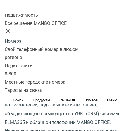
Колл-центр
Недвижимость
Телефония для ELMA365
Все решения MANGO OFFICE
Формируйте максимально позитивное впечатление
Номера
у клиента в начале общения
Свой телефонный номер в любом
Сейчас клиенты ожидают, что при звонке сотрудник
регионе
быстро ответит и будет в курсе истории обращения,
Подключить
а вопрос решится в за минимальное время
8-800
нахождения в звонке.
Местные городские номера
Тарифы на связь
Для того, чтобы соответствовать ожиданиям
Поиск
Продукты
Решения
Номера
Меню
пользователей, подключайте интеграцию,
объединяющую преимущества УВК¹
(
CRM) системы
ELMA365 и облачной телефонии MANGO OFFICE.